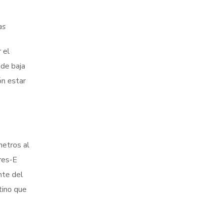
as
 el
 de baja
ón estar
metros al
res-E
nte del
tino que