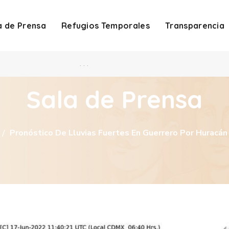
a de Prensa
Refugios Temporales
Transparencia
. . .
Sala de Prensa
Pronóstico De Lluvias Fuertes En Guerrero Por Huracá