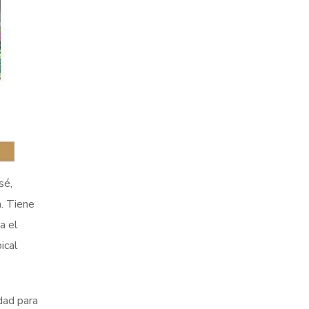
sé,
. Tiene
a el
ical
dad para