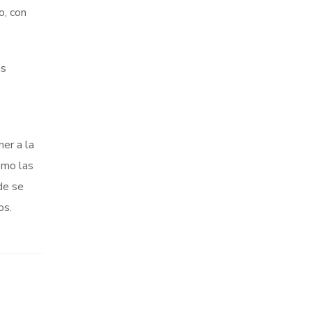
o, con
as
er a la
omo las
de se
os.