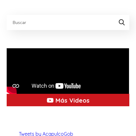
Más Videos
Tweets by AcapulcoGob