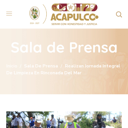
Sala de Prensa
Inicio
Sala De Prensa
Realizan Jornada Integral
De Limpieza En Rinconada Del Mar