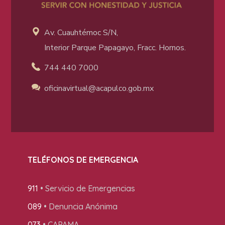
Av. Cuauhtémoc S/N,
Interior Parque Papagayo, Fracc. Hornos.
744 440 7000
oficinavirtual@acapulco
.gob.mx
TELÉFONOS DE EMERGENCIA
911
• Servicio de Emergencias
089
• Denuncia Anónima
073
• CAPAMA