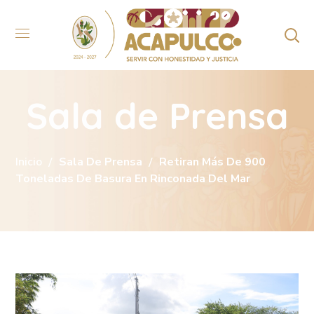
Sala de Prensa
Inicio
Sala De Prensa
R E T I R A N M Á S D E 9 0 0
T O N E L A D A S D E B A S U R A E N R I N C O N A D A D E L M A R