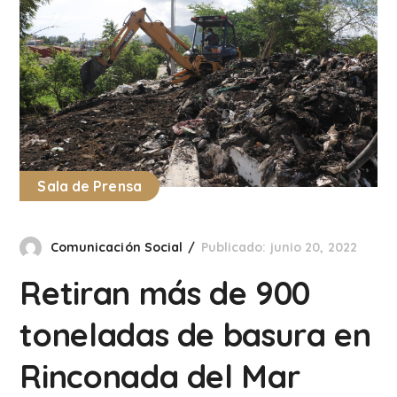
Sala de Prensa
Comunicación Social
Publicado: junio 20, 2022
R e t i r a n m á s d e 9 0 0
t o n e l a d a s d e b a s u r a e n
R i n c o n a d a d e l M a r