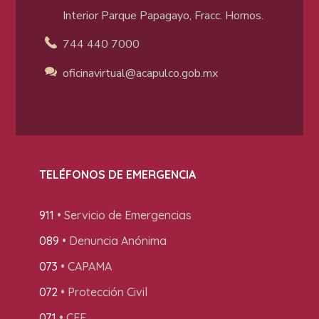
Interior Parque Papagayo, Fracc. Hornos.
744 440 7000
oficinavirtual@acapulco
.gob.mx
TELÉFONOS DE EMERGENCIA
911
• Servicio de Emergencias
089
• Denuncia Anónima
073
• CAPAMA
072
• Protección Civil
071
• CFE