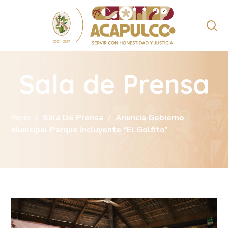
Sala de Prensa
Inicio
Sala De Prensa
Anuncia Gobierno
Municipal Parque Incluyente “El Golfito”