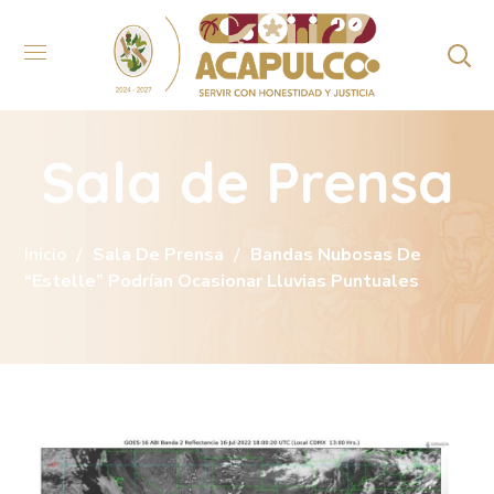
Sala de Prensa
Inicio
Sala De Prensa
Bandas Nubosas De
“Estelle” Podrían Ocasionar Lluvias Puntuales