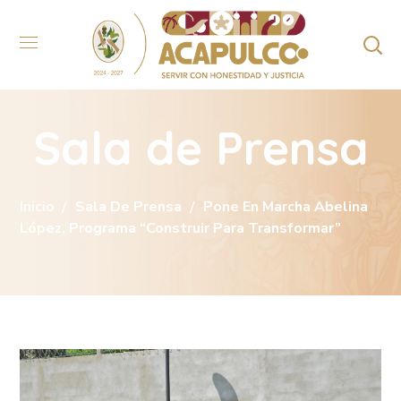
Sala de Prensa
Inicio
Sala De Prensa
Pone En Marcha Abelina
López, Programa “Construir Para Transformar”