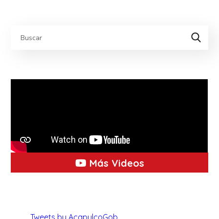
Más Videos
Tweets by AcapulcoGob