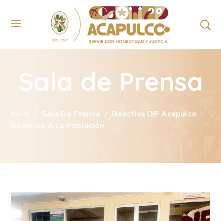
Sala de Prensa
Inicio
Sala De Prensa
Reactiva DIF Acapulco
Servicios A La Población