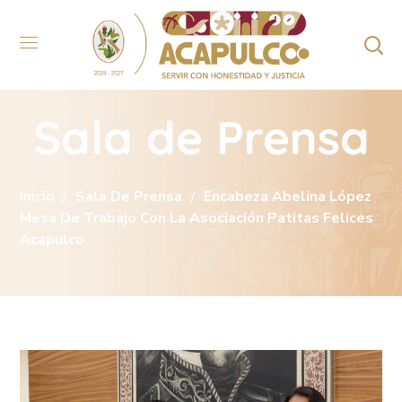
Sala de Prensa
Inicio
Sala De Prensa
Encabeza Abelina López
Mesa De Trabajo Con La Asociación Patitas Felices
Acapulco