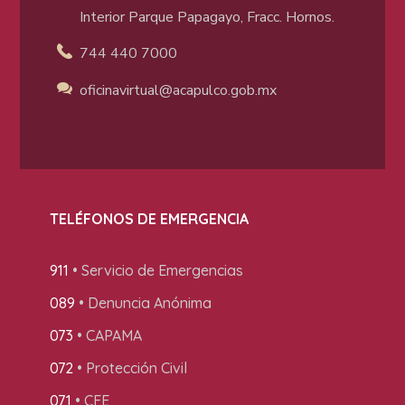
Interior Parque Papagayo, Fracc. Hornos.
744 440 7000
oficinavirtual@acapulco
.gob.mx
TELÉFONOS DE EMERGENCIA
911
• Servicio de Emergencias
089
• Denuncia Anónima
073
• CAPAMA
072
• Protección Civil
071
• CFE