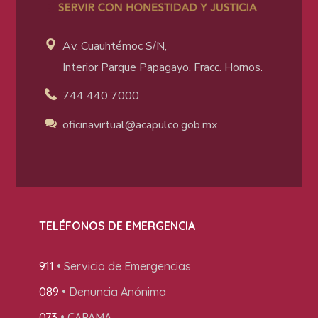
Av. Cuauhtémoc S/N,
Interior Parque Papagayo, Fracc. Hornos.
744 440 7000
oficinavirtual@acapulco
.gob.mx
TELÉFONOS DE EMERGENCIA
911
• Servicio de Emergencias
089
• Denuncia Anónima
073
• CAPAMA