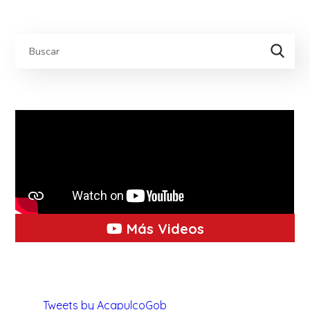
Más Videos
Tweets by AcapulcoGob