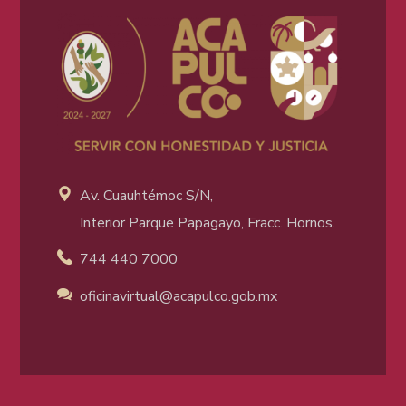
Av. Cuauhtémoc S/N,
Interior Parque Papagayo, Fracc. Hornos.
744 440 7000
oficinavirtual@acapulco
.gob.mx