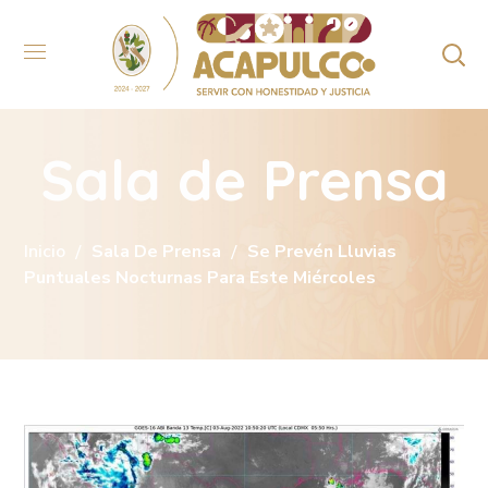
Sala de Prensa
Inicio
Sala De Prensa
Se Prevén Lluvias
Puntuales Nocturnas Para Este Miércoles