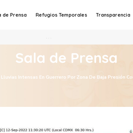
a de Prensa
Refugios Temporales
Transparencia
. . .
Sala de Prensa
 Lluvias Intensas En Guerrero Por Zona De Baja Presión Co