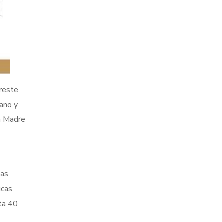
ureste
cano y
ra Madre
nas
icas,
sta 40