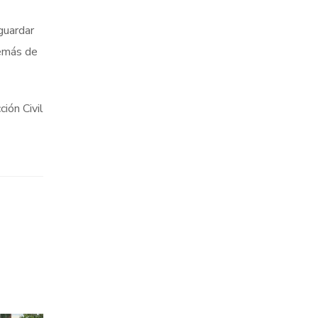
guardar
demás de
ión Civil