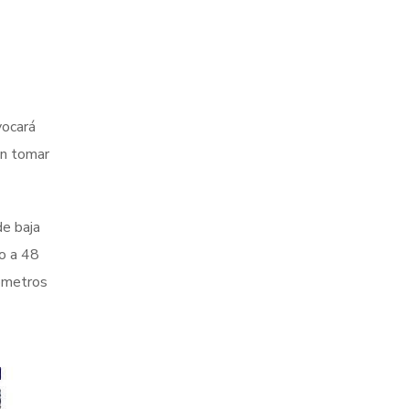
vocará
ón tomar
de baja
co a 48
lómetros