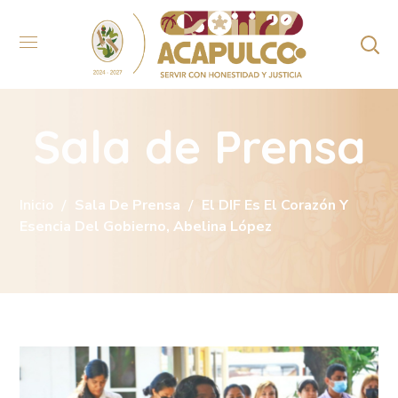
Sala de Prensa
Inicio
Sala De Prensa
El DIF Es El Corazón Y
Esencia Del Gobierno, Abelina López