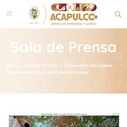
Sala de Prensa
Inicio
Sala De Prensa
Pronóstico De Lluvias
Muy Fuertes Para Las Próximas Horas