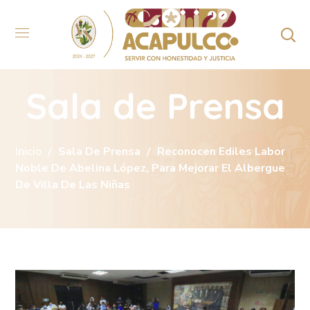
Sala de Prensa
Inicio
Sala De Prensa
Reconocen Ediles Labor
Noble De Abelina López, Para Mejorar El Albergue
De Villa De Las Niñas