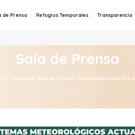
a de Prensa
Refugios Temporales
Transparencia
. . .
Sala de Prensa
sa
Tormenta Tropical “Lester” Ocasionará Lluvias Extra