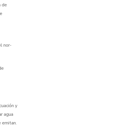
a de
de
l nor-
de
cuación y
ar agua
e emitan.