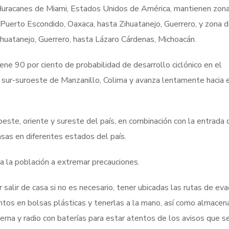
 Huracanes de Miami, Estados Unidos de América, mantienen zon
Puerto Escondido, Oaxaca, hasta Zihuatanejo, Guerrero, y zona 
ihuatanejo, Guerrero, hasta Lázaro Cárdenas, Michoacán.
ene 90 por ciento de probabilidad de desarrollo ciclónico en el
 sur-suroeste de Manzanillo, Colima y avanza lentamente hacia e
oeste, oriente y sureste del país, en combinación con la entrada 
sas en diferentes estados del país.
a la población a extremar precauciones.
 salir de casa si no es necesario, tener ubicadas las rutas de eva
tos en bolsas plásticas y tenerlas a la mano, así como almacen
rna y radio con baterías para estar atentos de los avisos que s