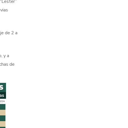
 “Lester”
uvias
je de 2 a
, y a
chas de