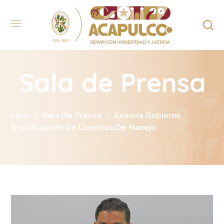
Sala de Prensa
Inicio
Sala De Prensa
Anuncia Gobierno
Digitalización De Licencias De Manejo