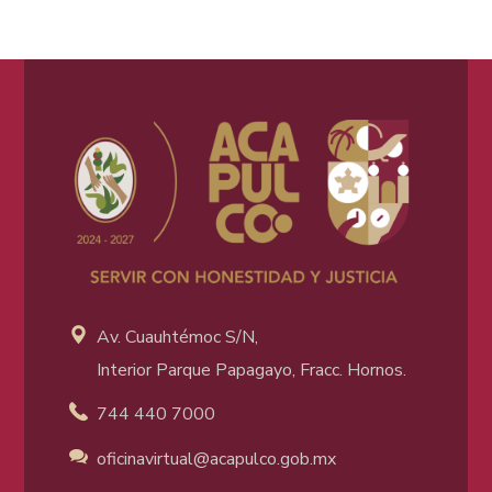
Av. Cuauhtémoc S/N,
Interior Parque Papagayo, Fracc. Hornos.
744 440 7000
oficinavirtual@acapulco
.gob.mx