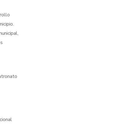
rollo
icipio.
unicipal,
ás
atronato
cional