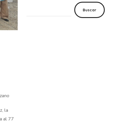
Buscar
ozano
, la
a al 77