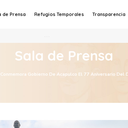
a de Prensa
Refugios Temporales
Transparencia
. . .
Sala de Prensa
Conmemora Gobierno De Acapulco El 77 Aniversario Del D