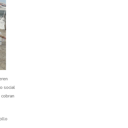
eren
o social
e cobran
ollo