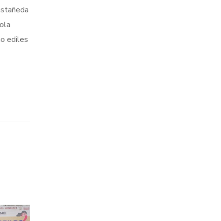
Castañeda
ola
mo ediles