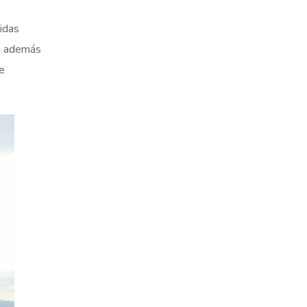
idas
l, además
e