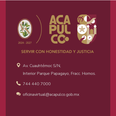
Av. Cuauhtémoc S/N,
Interior Parque Papagayo, Fracc. Hornos.
744 440 7000
oficinavirtual@acapulco
.gob.mx