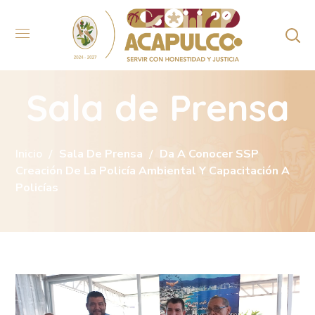
Sala de Prensa
Inicio
Sala De Prensa
Da A Conocer SSP
Creación De La Policía Ambiental Y Capacitación A
Policías