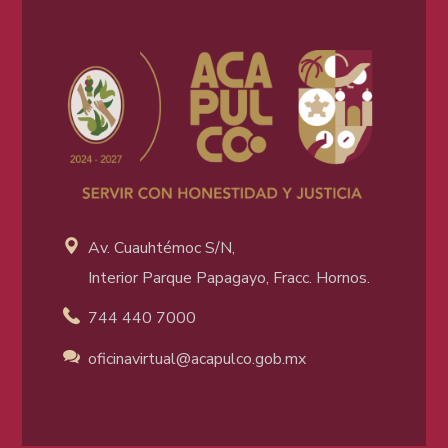
Av. Cuauhtémoc S/N,
Interior Parque Papagayo, Fracc. Hornos.
744 440 7000
oficinavirtual@acapulco
.gob.mx