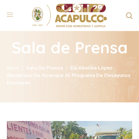
Sala de Prensa
Inicio
Sala De Prensa
Da Abelina López
Banderazo De Arranque Al Programa De Desayunos
Escolares