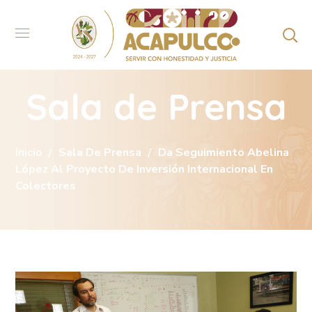
Sala de Prensa
Inicio
Sala De Prensa
Da Seguimiento Abelina
López Al Proyecto De Inversión Internacional En
Colectores