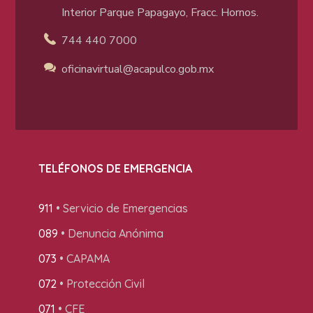
Interior Parque Papagayo, Fracc. Hornos.
744 440 7000
oficinavirtual@acapulco
.gob.mx
TELÉFONOS DE EMERGENCIA
911
• Servicio de Emergencias
089
• Denuncia Anónima
073
• CAPAMA
072
• Protección Civil
071
• CFE