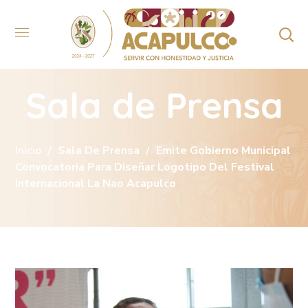
Sala de Prensa
Inicio
Sala De Prensa
Emite Gobierno Municipal
Convocatoria Para Diseñar Logotipo Del Festival
Internacional La Nao Acapulco