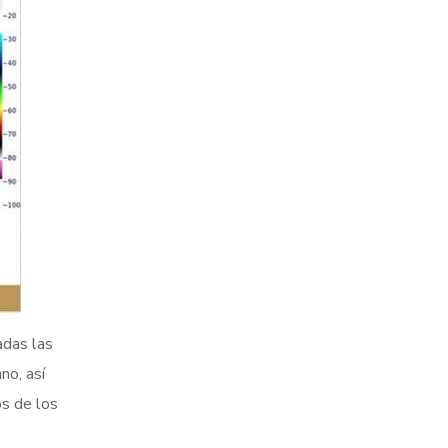
adas las
no, así
os de los