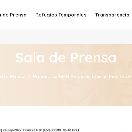
a de Prensa
Refugios Temporales
Transparencia
. . .
Sala de Prensa
a De Prensa
Pronostica SMN Posibles Lluvias Fuertes P