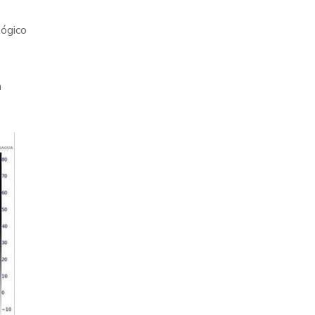
lógico
n