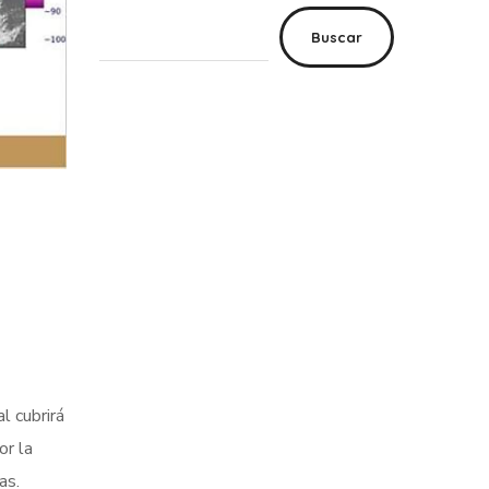
Buscar
l cubrirá
or la
as.