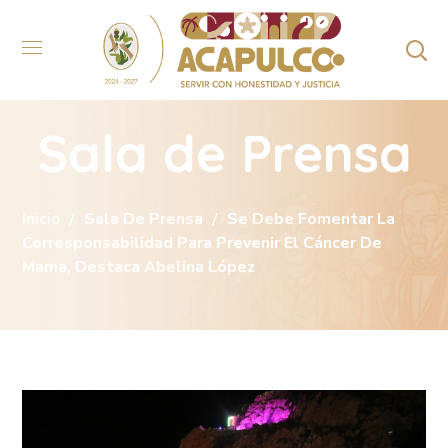
Sala de Prensa
Inicio
Sala De Prensa
Se Debe Fomentar La
Corresponsabilidad Para Prevenir El Cáncer De
Mama, Destaca Abelina López