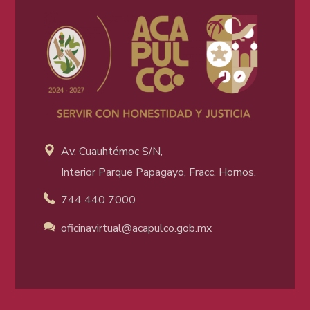
Av. Cuauhtémoc S/N,
Interior Parque Papagayo, Fracc. Hornos.
744 440 7000
oficinavirtual@acapulco
.gob.mx