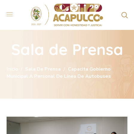
Sala de Prensa
Inicio
Sala De Prensa
Capacita Gobierno
Municipal A Personal De Línea De Autobuses