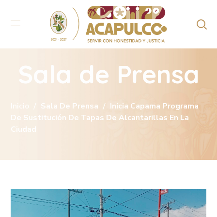
Sala de Prensa
Inicio
Sala De Prensa
Inicia Capama Programa
De Sustitución De Tapas De Alcantarillas En La
Ciudad