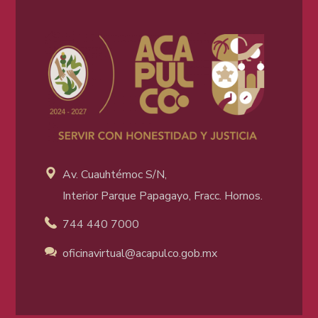
Av. Cuauhtémoc S/N,
Interior Parque Papagayo, Fracc. Hornos.
744 440 7000
oficinavirtual@acapulco
.gob.mx