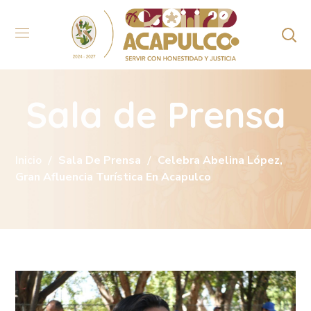
Sala de Prensa
Inicio
Sala De Prensa
Celebra Abelina López,
Gran Afluencia Turística En Acapulco