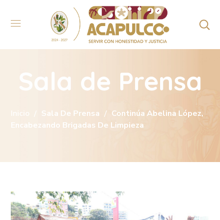
Sala de Prensa
Inicio
Sala De Prensa
Continúa Abelina López,
Encabezando Brigadas De Limpieza