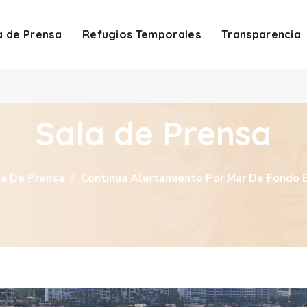
a de Prensa
Refugios Temporales
Transparencia
. . .
Sala de Prensa
la De Prensa
Continúa Alertamiento Por Mar De Fondo 