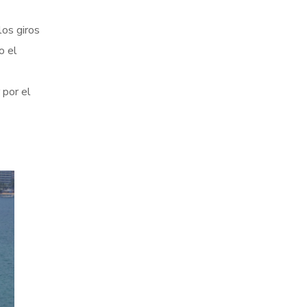
los giros
o el
 por el