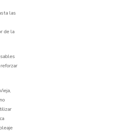
asta las
r de la
nsables
reforzar
ieja,
 no
ilizar
ca
oleaje