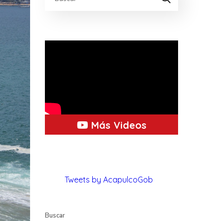
Más Videos
Tweets by AcapulcoGob
Buscar