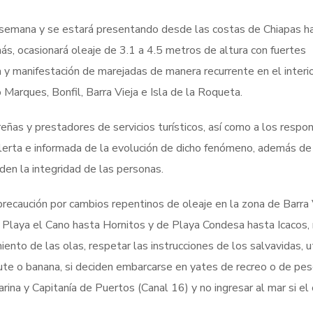
a semana y se estará presentando desde las costas de Chiapas h
s, ocasionará oleaje de 3.1 a 4.5 metros de altura con fuertes
a y manifestación de marejadas de manera recurrente en el interio
 Marques, Bonfil, Barra Vieja e Isla de la Roqueta.
reñas y prestadores de servicios turísticos, así como a los respo
lerta e informada de la evolución de dicho fenómeno, además de 
en la integridad de las personas.
ecaución por cambios repentinos de oleaje en la zona de Barra V
de Playa el Cano hasta Hornitos y de Playa Condesa hasta Icacos,
ento de las olas, respetar las instrucciones de los salvavidas, ut
hute o banana, si deciden embarcarse en yates de recreo o de pes
na y Capitanía de Puertos (Canal 16) y no ingresar al mar si el 