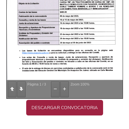
Página
1
/
3
Zoom
100%
DESCARGAR CONVOCATORIA