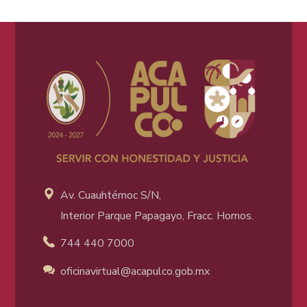
Av. Cuauhtémoc S/N,
Interior Parque Papagayo, Fracc. Hornos.
744 440 7000
oficinavirtual@acapulco
.gob.mx