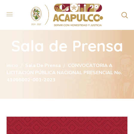
Sala de Prensa
Inicio
Sala De Prensa
CONVOCATORIA A
LICITACIÓN PÚBLICA NACIONAL PRESENCIAL No.
41066002-001-2023