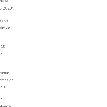
de la
go 2023”.
nas de
 divide
, 18
ez
ramar,
 Lomas de
ruz.
a,
Alianza