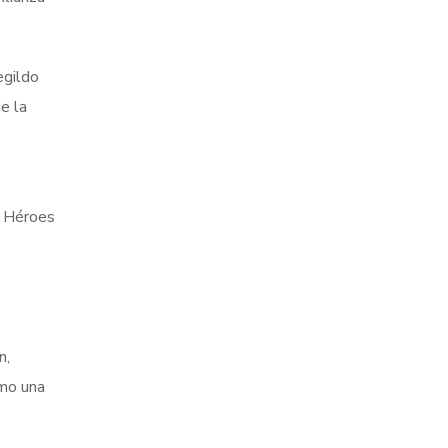
egildo
e la
, Héroes
n,
omo una