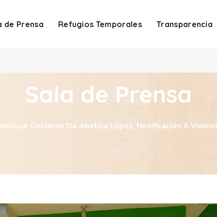
a de Prensa
Refugios Temporales
Transparencia
. . .
Sala de Prensa
oncluye Gobierno De Abelina López, Notificación A Vivien