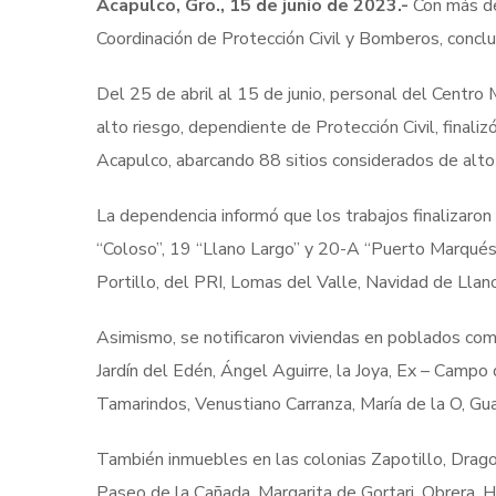
Acapulco, Gro., 15 de junio de 2023.-
Con más de
Coordinación de Protección Civil y Bomberos, conclu
Del 25 de abril al 15 de junio, personal del Centr
alto riesgo, dependiente de Protección Civil, finaliz
Acapulco, abarcando 88 sitios considerados de alto 
La dependencia informó que los trabajos finalizaron 
“Coloso”, 19 “Llano Largo” y 20-A “Puerto Marqués
Portillo, del PRI, Lomas del Valle, Navidad de Llan
Asimismo, se notificaron viviendas en poblados como
Jardín del Edén, Ángel Aguirre, la Joya, Ex – Campo
Tamarindos, Venustiano Carranza, María de la O, Gua
También inmuebles en las colonias Zapotillo, Drago
Paseo de la Cañada, Margarita de Gortari, Obrera, H