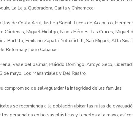
quín, La Laja, Quebradora, Garita y Chinameca.
Altos de Costa Azul, Justicia Social, Luces de Acapulco, Hermen
ro Cárdenas, Miguel Hidalgo, Niños Héroes, Las Cruces, Miguel d
ez Portillo, Emiliano Zapata, Yoloxóchitl, San Miguel, Alta Sinaí,
 de Reforma y Lucio Cabañas.
Perla, Valle del palmar, Plácido Domingo, Arroyo Seco, Libertad
 5 de mayo, Los Manantiales y Del Rastro.
su compromiso de salvaguardar la integridad de las familias
cales se recomienda a la población ubicar las rutas de evacuació
tos personales en bolsas plásticas y tenerlos a la mano, así c