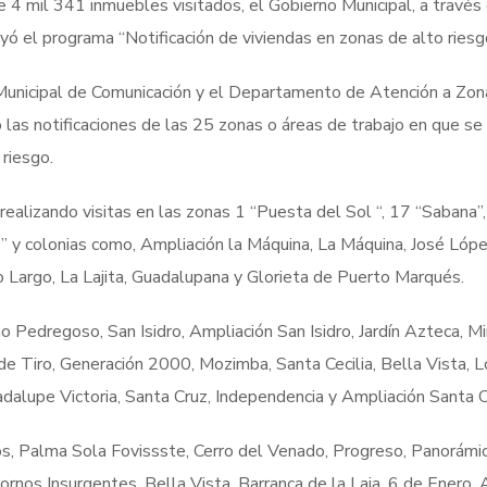
 4 mil 341 inmuebles visitados, el Gobierno Municipal, a través 
yó el programa “Notificación de viviendas en zonas de alto ries
o Municipal de Comunicación y el Departamento de Atención a Zo
ó las notificaciones de las 25 zonas o áreas de trabajo en que se
riesgo.
realizando visitas en las zonas 1 “Puesta del Sol “, 17 “Sabana”
” y colonias como, Ampliación la Máquina, La Máquina, José Lóp
o Largo, La Lajita, Guadalupana y Glorieta de Puerto Marqués.
 Pedregoso, San Isidro, Ampliación San Isidro, Jardín Azteca, Mi
 de Tiro, Generación 2000, Mozimba, Santa Cecilia, Bella Vista,
dalupe Victoria, Santa Cruz, Independencia y Ampliación Santa C
s, Palma Sola Fovissste, Cerro del Venado, Progreso, Panorámic
ornos Insurgentes, Bella Vista, Barranca de la Laja, 6 de Enero, 