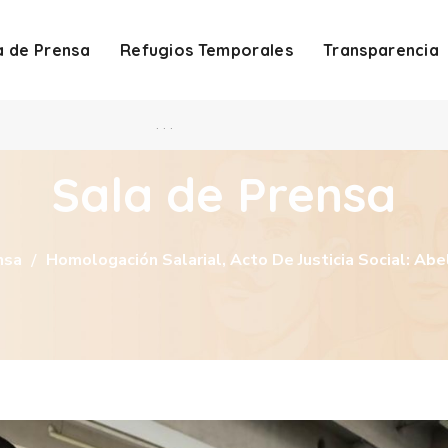
a de Prensa
Refugios Temporales
Transparencia
. . .
Sala de Prensa
nsa
Homologación Salarial, Acto De Justicia Social: Ab