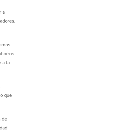
r a
jadores,
ramos
ahorros
 a la
,
yo que
a de
idad