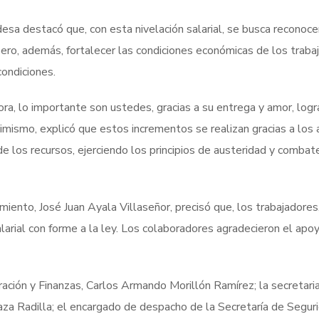
esa destacó que, con esta nivelación salarial, se busca reconoce
 pero, además, fortalecer las condiciones económicas de los traba
condiciones.
ora, lo importante son ustedes, gracias a su entrega y amor, log
simismo, explicó que estos incrementos se realizan gracias a los 
e los recursos, ejerciendo los principios de austeridad y combate
miento, José Juan Ayala Villaseñor, precisó que, los trabajadores
alarial con forme a la ley. Los colaboradores agradecieron el apo
ración y Finanzas, Carlos Armando Morillón Ramírez; la secretari
za Radilla; el encargado de despacho de la Secretaría de Segur