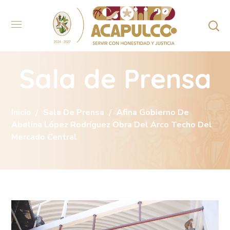
Sala de Prensa
Inicio
Sala De Prensa
Afina Gobierno De
Abelina López Rodríguez Obra Del Arco Techo Del
Mercado Central