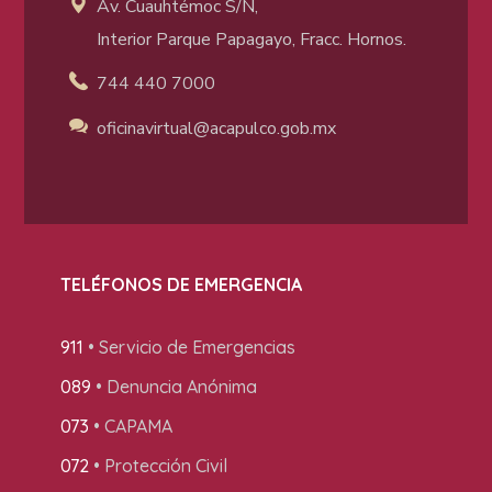
Av. Cuauhtémoc S/N,
Interior Parque Papagayo, Fracc. Hornos.
744 440 7000
oficinavirtual@acapulco
.gob.mx
TELÉFONOS DE EMERGENCIA
911
• Servicio de Emergencias
089
• Denuncia Anónima
073
• CAPAMA
072
• Protección Civil