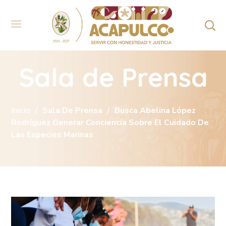
Sala de Prensa
Inicio
Sala De Prensa
Busca Abelina López
Rodríguez Generar Conciencia Sobre El Cuidado De
Las Especies Marinas