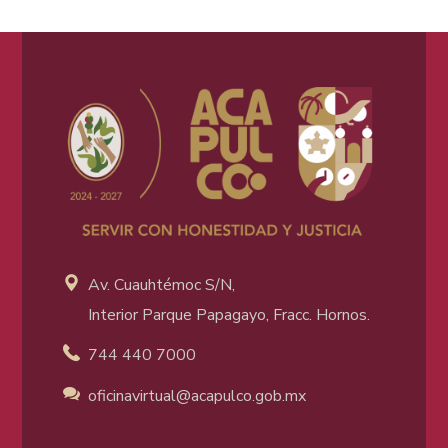
Av. Cuauhtémoc S/N,
Interior Parque Papagayo, Fracc. Hornos.
744 440 7000
oficinavirtual@acapulco
.gob.mx