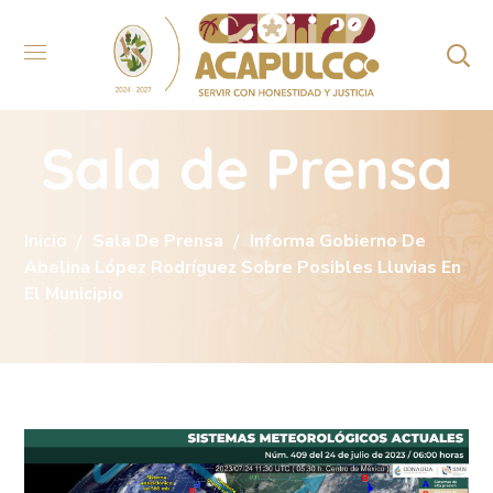
Sala de Prensa
Inicio
Sala De Prensa
Informa Gobierno De
Abelina López Rodríguez Sobre Posibles Lluvias En
El Municipio