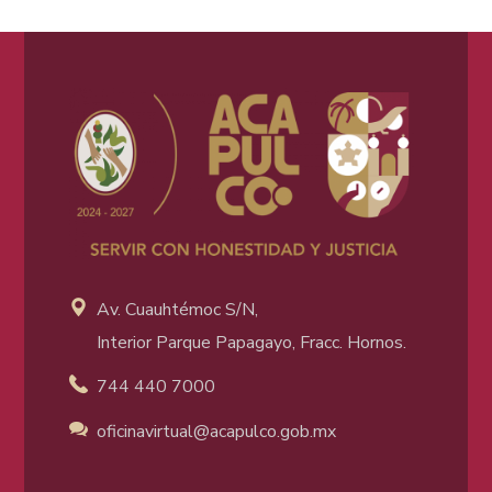
Av. Cuauhtémoc S/N,
Interior Parque Papagayo, Fracc. Hornos.
744 440 7000
oficinavirtual@acapulco
.gob.mx