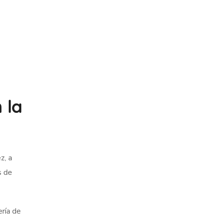
 la
z, a
s de
ría de