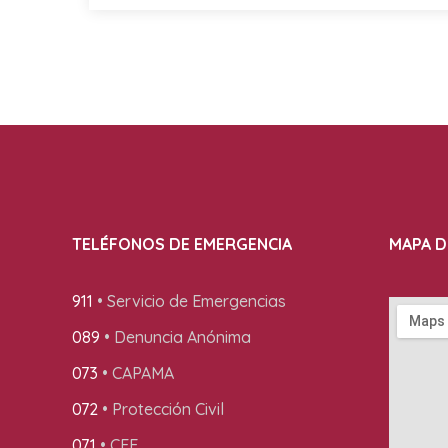
TELÉFONOS DE EMERGENCIA
MAPA D
911
• Servicio de Emergencias
089
• Denuncia Anónima
073
• CAPAMA
072
• Protección Civil
071
• CFE