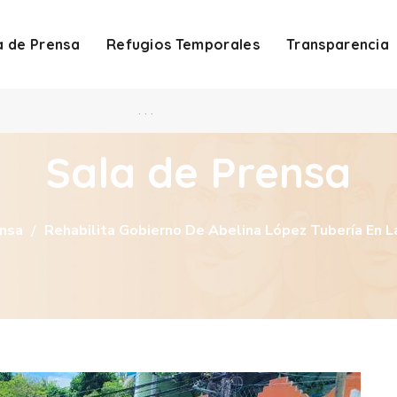
a de Prensa
Refugios Temporales
Transparencia
. . .
Sala de Prensa
ensa
Rehabilita Gobierno De Abelina López Tubería En 