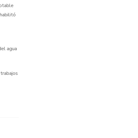
potable
habilitó
del agua
 trabajos