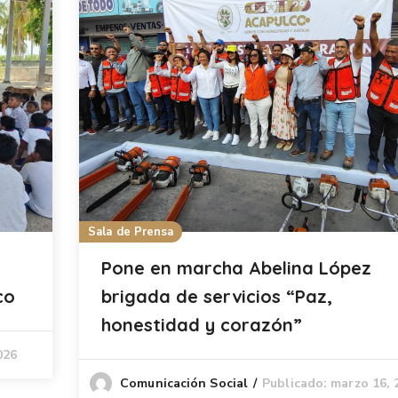
Sala de Prensa
Pone en marcha Abelina López
co
brigada de servicios “Paz,
honestidad y corazón”
026
Publicado: marzo 16, 
Comunicación Social