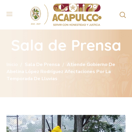
Sala de Prensa
Inicio
Sala De Prensa
Atiende Gobierno De
Abelina López Rodríguez Afectaciones Por La
Temporada De Lluvias