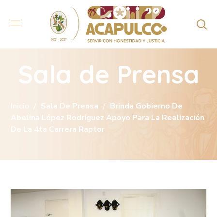
Sala de Prensa
Inicio
Sala De Prensa
Brinda Gobierno De
Abelina López Rodríguez Apoyo Para La Realización
De La 4ta Carrera Raptor