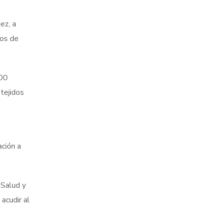
ez, a
ros de
500
 tejidos
s
ación a
 Salud y
acudir al