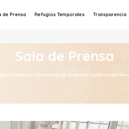
a de Prensa
Refugios Temporales
Transparencia
. . .
Sala de Prensa
guez Servicios Odontológicos Gratuitos La Dirección Gen