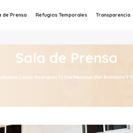
a de Prensa
Refugios Temporales
Transparencia
. . .
Sala de Prensa
 Abelina López Rodríguez El Día Nacional Del Bombero Y