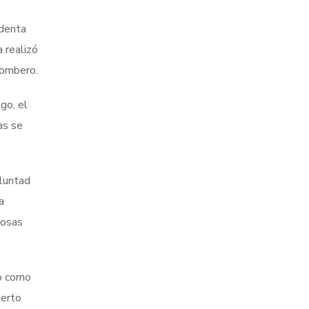
identa
a realizó
Bombero.
go, el
as se
luntad
a
cosas
do como
uerto