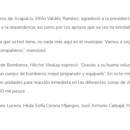
ros de Acapulco, Efrén Valdés Ramírez, agradeció a la president
l y la dependencia, así como por los apoyos que se les ha brindad
que usted tiene, no nada más aquí en el municipio. Vamos a seg
 compañeros”, mencionó.
o de Bomberos, Héctor Vinalay expresó: “Gracias a su buena volu
n un cuerpo de bomberos mejor preparado y equipado”. En este m
n unidades para reacción inmediata en las diferentes zonas de A
00 mil pesos.
no Lucena, Hilda Sofía Corona Mijangos, José Antonio Carbajal 