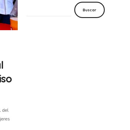
Buscar
l
iso
l del
jeres