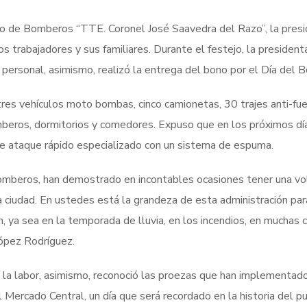
rpo de Bomberos “TTE. Coronel José Saavedra del Razo”, la pres
s trabajadores y sus familiares. Durante el festejo, la president
 personal, asimismo, realizó la entrega del bono por el Día del 
res vehículos moto bombas, cinco camionetas, 30 trajes anti-fue
mberos, dormitorios y comedores. Expuso que en los próximos dí
 de ataque rápido especializado con un sistema de espuma.
omberos, han demostrado en incontables ocasiones tener una vo
ra ciudad. En ustedes está la grandeza de esta administración par
 ya sea en la temporada de lluvia, en los incendios, en muchas 
López Rodríguez.
 la labor, asimismo, reconoció las proezas que han implementa
l Mercado Central, un día que será recordado en la historia del p