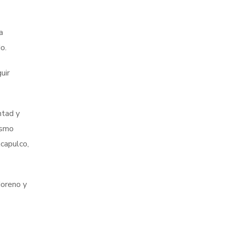
a
o.
uir
ntad y
ismo
capulco,
Moreno y