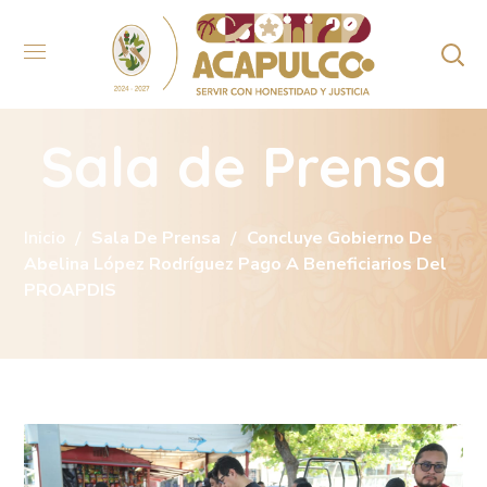
Sala de Prensa
Inicio
Sala De Prensa
Concluye Gobierno De
Abelina López Rodríguez Pago A Beneficiarios Del
PROAPDIS