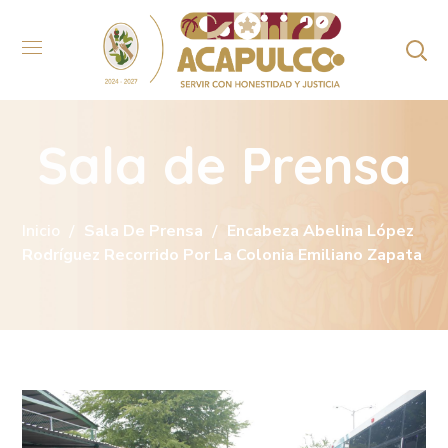
Sala de Prensa
Inicio
Sala De Prensa
Encabeza Abelina López
Rodríguez Recorrido Por La Colonia Emiliano Zapata