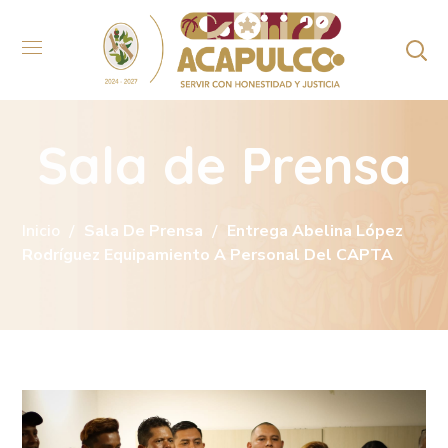
Sala de Prensa
Inicio
Sala De Prensa
Entrega Abelina López
Rodríguez Equipamiento A Personal Del CAPTA