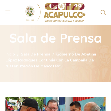
Sala de Prensa
Inicio
Sala De Prensa
Gobierno De Abelina
López Rodríguez Continúa Con La Campaña De
“Esterilización De Mascotas”