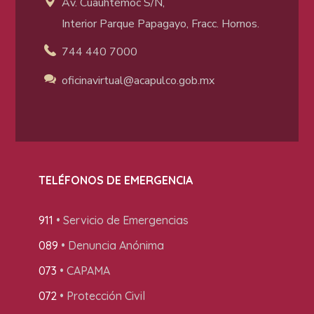
Av. Cuauhtémoc S/N,
Interior Parque Papagayo, Fracc. Hornos.
744 440 7000
oficinavirtual@acapulco
.gob.mx
TELÉFONOS DE EMERGENCIA
911
• Servicio de Emergencias
089
• Denuncia Anónima
073
• CAPAMA
072
• Protección Civil