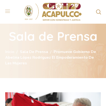
Sala de Prensa
Inicio
Sala De Prensa
Promueve Gobierno De
Abelina López Rodríguez El Empoderamiento De
Las Mujeres