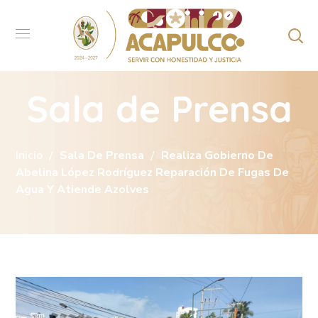
Sala de Prensa
Inicio
Sala De Prensa
Realiza Gobierno De
Abelina López Rodríguez Reparación De Fugas De
Agua Y Atiende Azolves