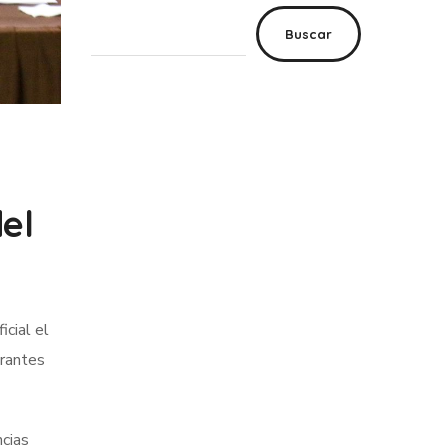
Buscar
el
cial el
grantes
ncias