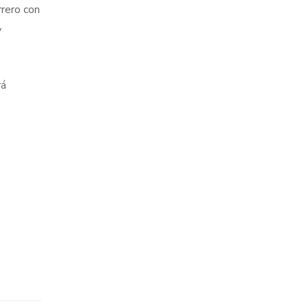
rrero con
y
rá