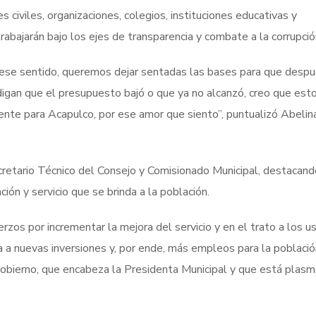
 civiles, organizaciones, colegios, instituciones educativas y
rabajarán bajo los ejes de transparencia y combate a la corrupció
n ese sentido, queremos dejar sentadas las bases para que desp
digan que el presupuesto bajó o que ya no alcanzó, creo que est
nte para Acapulco, por ese amor que siento”, puntualizó Abeli
etario Técnico del Consejo y Comisionado Municipal, destacan
ión y servicio que se brinda a la población.
rzos por incrementar la mejora del servicio y en el trato a los us
 a nuevas inversiones y, por ende, más empleos para la població
gobierno, que encabeza la Presidenta Municipal y que está plas