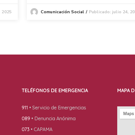
, 2025
Publicado: julio 24, 2
Comunicación Social
TELÉFONOS DE EMERGENCIA
MAPA D
911
• Servicio de Emergencias
089
• Denuncia Anónima
073
• CAPAMA