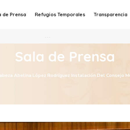
a de Prensa
Refugios Temporales
Transparencia
. . .
Sala de Prensa
abeza Abelina López Rodríguez Instalación Del Consejo Mu