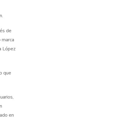
n.
ués de
o marca
na López
do que
uarios,
n
mado en