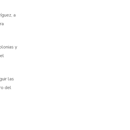
íguez, a
ra
olonias y
el
uir las
ro del