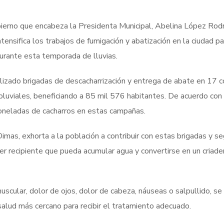
ierno que encabeza la Presidenta Municipal, Abelina López Rodr
tensifica los trabajos de fumigación y abatización en la ciudad pa
urante esta temporada de lluvias.
izado brigadas de descacharrización y entrega de abate en 17 c
uviales, beneficiando a 85 mil 576 habitantes. De acuerdo con 
oneladas de cacharros en estas campañas.
mas, exhorta a la población a contribuir con estas brigadas y seg
uier recipiente que pueda acumular agua y convertirse en un criade
scular, dolor de ojos, dolor de cabeza, náuseas o salpullido, se
alud más cercano para recibir el tratamiento adecuado.