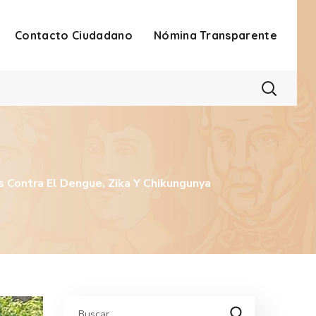
Contacto Ciudadano
Nómina Transparente
s Contra El Dengue, Zika Y Chikungunya