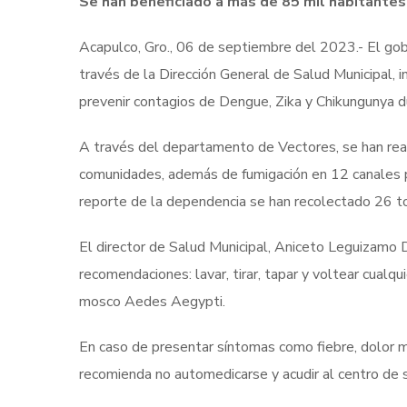
Se han beneficiado a más de 85 mil habitantes
Acapulco, Gro., 06 de septiembre del 2023.- El gob
través de la Dirección General de Salud Municipal, in
prevenir contagios de Dengue, Zika y Chikungunya d
A través del departamento de Vectores, se han real
comunidades, además de fumigación en 12 canales pl
reporte de la dependencia se han recolectado 26 t
El director de Salud Municipal, Aniceto Leguizamo Di
recomendaciones: lavar, tirar, tapar y voltear cualq
mosco Aedes Aegypti.
En caso de presentar síntomas como fiebre, dolor mu
recomienda no automedicarse y acudir al centro de s