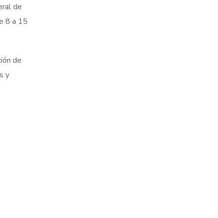
eral de
de 8 a 15
ción de
s y