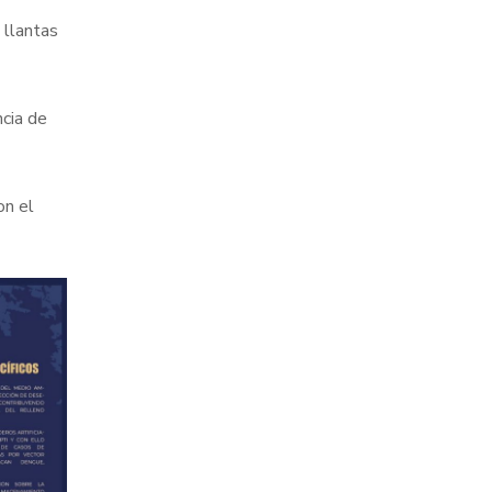
 llantas
ncia de
on el