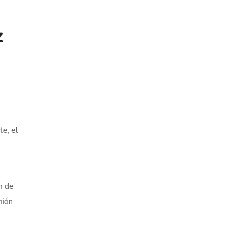
z
te, el
n de
mión