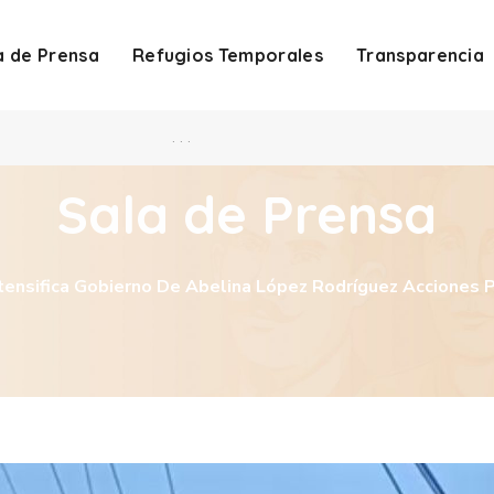
a de Prensa
Refugios Temporales
Transparencia
. . .
Sala de Prensa
tensifica Gobierno De Abelina López Rodríguez Acciones 