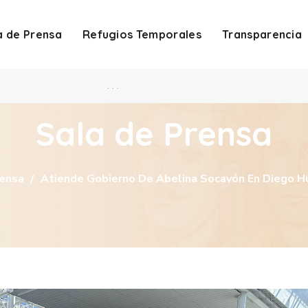
a de Prensa
Refugios Temporales
Transparencia
. . .
Sala de Prensa
rensa
Atiende Gobierno De Abelina Socavón En Diego 