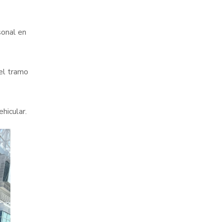
sonal en
 el tramo
hicular.